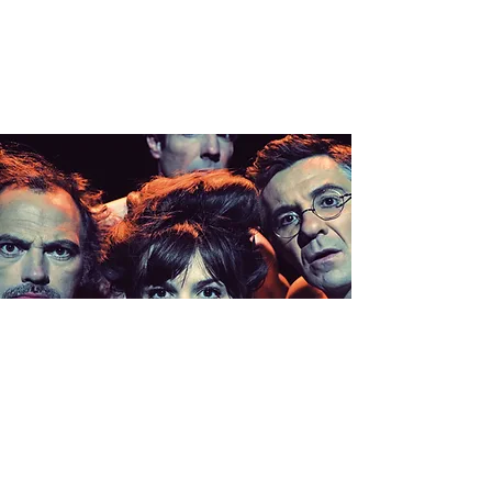
CLIMAX >
BEDARIEUX
(34)
jeu. 19 mars
  |  
La Tuilerie à 14H00