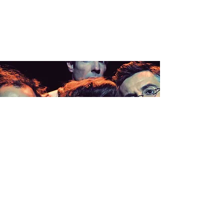
CLIMAX >
BOURGES
(18)
jeu. 23 janv.
  |  
Lycée Margueritte de Navarre