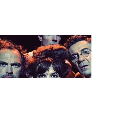
CLIMAX >
BRIOUDE
(43)
sam. 25 janv.
  |  
Halle aux grains à 20H30