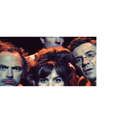
CLIMAX
>CHAUFAILL
ES (71)
sam. 26 mars
  |  
Espace culturel du Brionnais 2 Rue