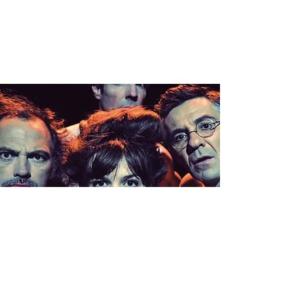
CLIMAX >
COIGNIERES
(78)
sam. 23 sept.
  |  
Théâtre Alphonse Daudet