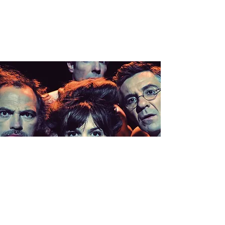
CLIMAX >
LUNEVILLE
(54)
jeu. 20 nov.
  |  
Théâtre de Lunéville à 14H00