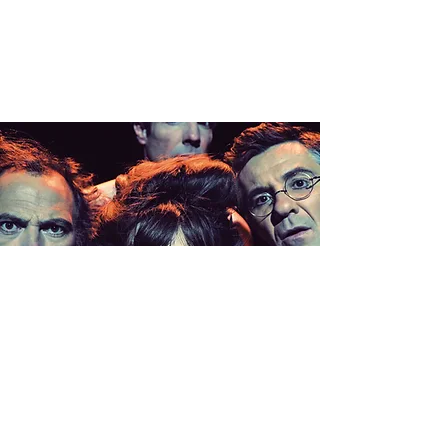
CLIMAX >
PARIS (75)
jeu. 29 janv.
  |  
Theatre du Lucernaire à 21H00