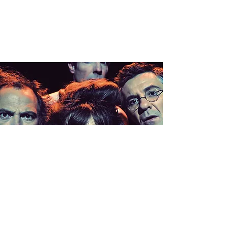
CLIMAX >
PARIS (75)
ven. 12 déc.
  |  
Theatre du Lucernaire à 21H00