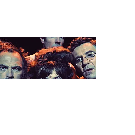
CLIMAX >
PIBRAC (31)
jeu. 08 oct.
  |  
Théâtre Musical de Pibrac à 20H30