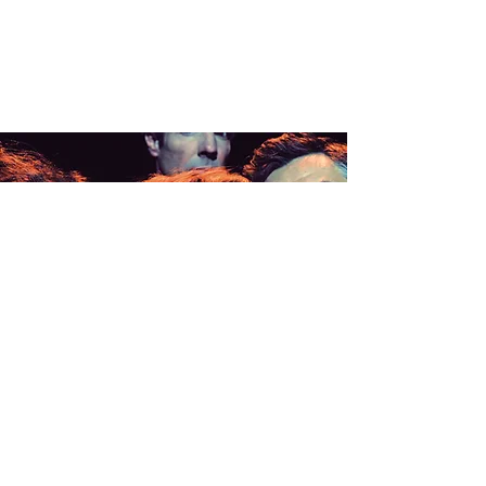
CLIMAX >
RENNES (35)
mar. 13 févr.
  |  
Lycée de l'Assomption à 14H00