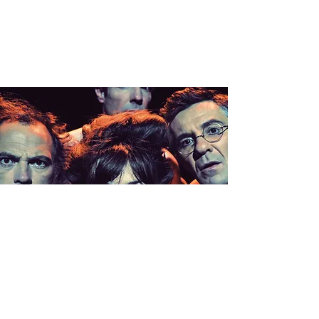
CLIMAX >
SAILLANS
(26)
ven. 15 avr.
  |  
Théâtre du temple 26340 Saillans, France