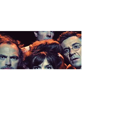
CLIMAX > ST
MICHEL EN
L'HERM (85)
ven. 07 nov.
  |  
Espace culturel à 20H30